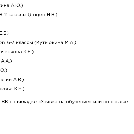
ина А.Ю.)
11 классы (Янцен Н.В.)
)
Е.В)
, 6-7 классы (Кутыркина М.А.)
ченкова К.Е.)
А.А.)
О.)
агин А.В.)
кова К.Е.)
 ВК на вкладке «Заявка на обучение» или по ссылке: