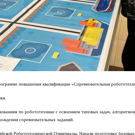
 программе повышения квалификации «Соревновательная робототе
ки.
внованиям по робототехнике с освоением типовых задач, алгоритм
хождении соревновательных заданий.
ийской Робототехнической Олимпиады. Начали подготовку базовых