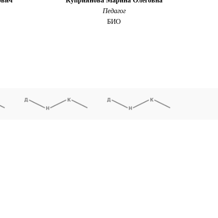
ович
Куприянова Марина Олеговна
Педагог
БИО