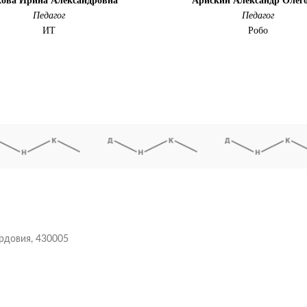
кова Ирина Александровна
Арискин Александр Олег
Педагог
Педагог
ИТ
Робо
ордовия, 430005