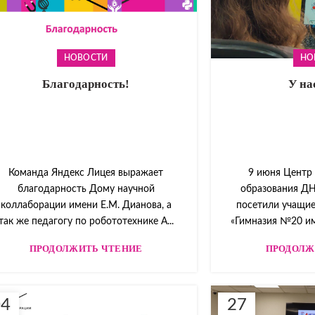
НОВОСТИ
НО
Благодарность!
У на
Команда Яндекс Лицея выражает
9 июня Центр
благодарность Дому научной
образования ДН
коллаборации имени Е.М. Дианова, а
посетили учащие
так же педагогу по робототехнике А...
«Гимназия №20 име
ПРОДОЛЖИТЬ ЧТЕНИЕ
ПРОДОЛЖ
04
27