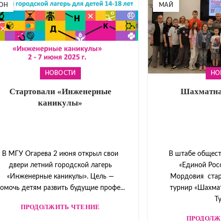
ЮН
МАЙ
НОВОСТИ
НО
Cтартовали «Инженерные
Шахматна
каникулы»
В МГУ Огарева 2 июня открыл свои
В штабе общес
двери летний городской лагерь
«Единой Рос
«Инженерные каникулы». Цель —
Мордовия ста
омочь детям развить будущие профе...
турнир «Шахмат
Ту
ПРОДОЛЖИТЬ ЧТЕНИЕ
ПРОДОЛЖ