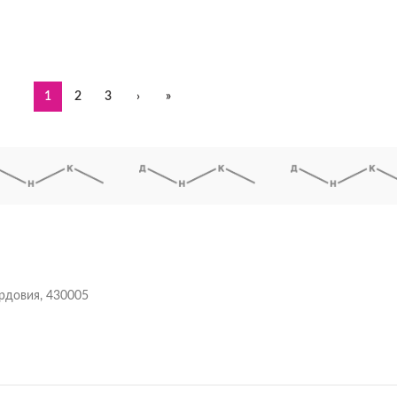
1
2
3
›
»
ордовия, 430005