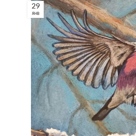
29
ЯНВ