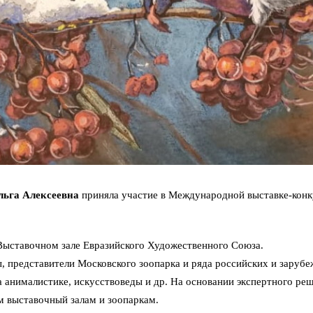
льга Алексеевна
приняла участие в Международной выставке-конк
 Выставочном зале Евразийского Художественного Союза.
 представители Московского зоопарка и ряда российских и зарубе
 анималистике, искусствоведы и др. На основании экспертного р
м выставочный залам и зоопаркам.