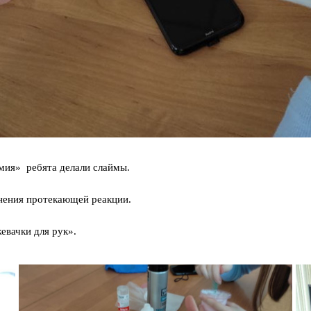
мия» ребята делали слаймы.
внения протекающей реакции.
евачки для рук».