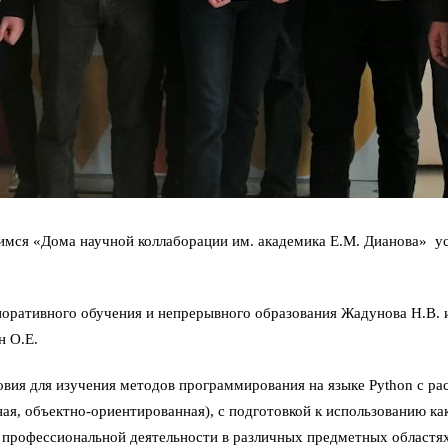
я «Дома научной коллаборации им. академика Е.М. Дианова» усп
поративного обучения и непрерывного образования Жадунова Н.В.
н О.Е.
овия для изучения методов программирования на языке Python с 
я, объектно-ориентированная), с подготовкой к использованию ка
 профессиональной деятельности в различных предметных областя