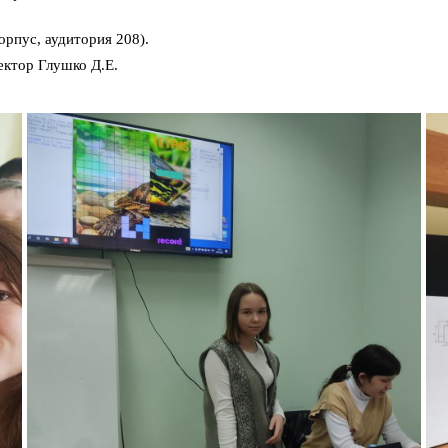
орпус, аудитория 208).
ктор Глушко Д.Е.